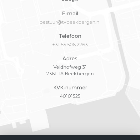
E-mail
bestuur@tvbeekbergen.nl
Telefoon
+31 55 506 2763
Adres
Veldhofweg 31
7361 TA Beekbergen
KVK-nummer
40101525